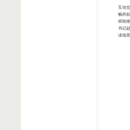
互动
畅所
研助
书记
读场