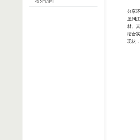
校外访问
分享
屋到
材、
结合
现状