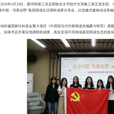
2026年4月29日，图书馆第三党支部联合文学院中文系教工第五党支部
走读中国・书香在野”基层阅读生活调研成果分享会，以党建共建推动业务
活动特邀国家社科基金重大项目《中国现当代作家阅读史编纂与研究》课
屋、实体书店开展实地调研的成果，真实呈现不同地域基层阅读生态的真