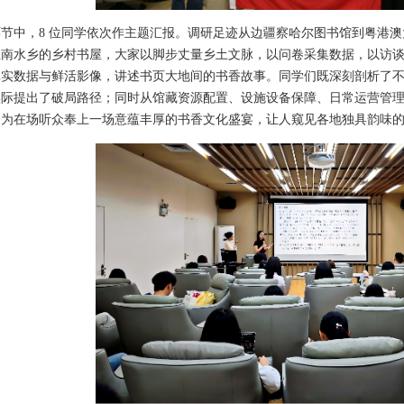
环节中，8 位同学依次作主题汇报。调研足迹从边疆察哈尔图书馆到粤港
江南水乡的乡村书屋，大家以脚步丈量乡土文脉，以问卷采集数据，以访
真实数据与鲜活影像，讲述书页大地间的书香故事。同学们既深刻剖析了
实际提出了破局路径；同时从馆藏资源配置、设施设备保障、日常运营管
，为在场听众奉上一场意蕴丰厚的书香文化盛宴，让人窥见各地独具韵味