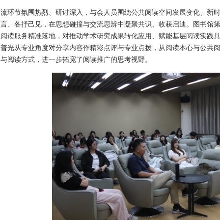
交流环节氛围热烈、研讨深入，与会人员围绕公共阅读空间发展变化、新
欲言、各抒己见，在思想碰撞与交流思辨中凝聚共识、收获启迪。图书馆
推阅读服务精准落地，对推动学术研究成果转化应用、赋能基层阅读实践
赵普光从专业角度对分享内容作精彩点评与专业点拨，从阅读本心与公共
景与阅读方式，进一步拓宽了阅读推广的思考视野。