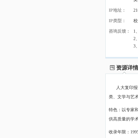
IP地址：
21
IP类型：
校
咨询反馈：
1
2
3
资源详
人大复印报刊
类、文学与艺
特色：以专家
供高质量的学
收录年限：19