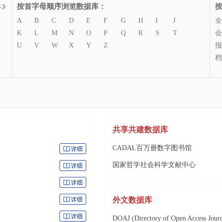
按首字母顺序浏览数据库：
多
A
B
C
D
E
F
G
H
I
J
全
K
L
M
N
O
P
Q
R
S
T
会
U
V
W
X
Y
Z
报
档
共享共建数据库
CADAL百万册数字图书馆
国家哲学社会科学文献中心
外文数据库
DOAJ (Directory of Open Access Journ