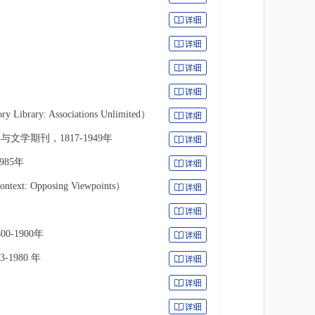
brary: Associations Unlimited）
文学期刊，1817-1949年
985年
t: Opposing Viewpoints）
-1900年
1980 年