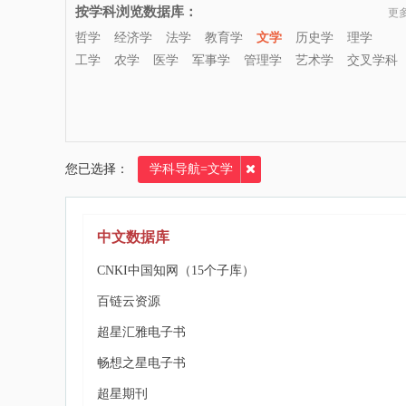
按学科浏览数据库：
更
哲学
经济学
法学
教育学
文学
历史学
理学
工学
农学
医学
军事学
管理学
艺术学
交叉学科
您已选择：
学科导航=文学
中文数据库
CNKI中国知网（15个子库）
百链云资源
超星汇雅电子书
畅想之星电子书
超星期刊