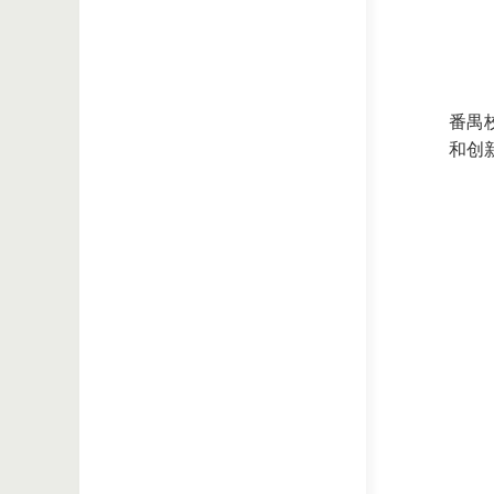
番禺
和创