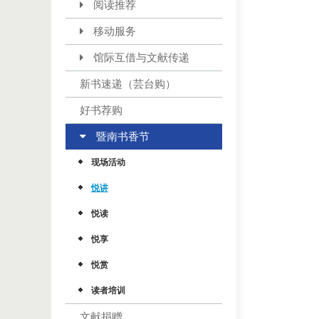
阅读推荐
移动服务
馆际互借与文献传递
新书速递（芸台购）
好书荐购
暨南书香节
现场活动
悦讲
悦读
悦享
悦赏
读者培训
文献捐赠