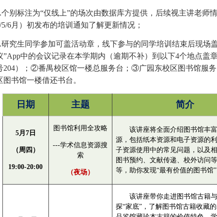
2.个别标注为“仅线上”的场次由数据库方提供，后续视主讲老师
4/5/6月）初发布的培训通知了解更新情况；
3.研究生同学参加可盖活动章，线下参与的同学培训结束后现场
议”App中的会议记录在本学期内（逾期不补）到以下4个地点盖
号204）；②番禺校区馆一楼总服务台；③广园东校区图书馆服
区图书馆一楼借还书台。
日期
主题
简介
图书馆利用全攻略
该讲座将全面介绍图书馆丰
5月7日
源，包括纸本资源和电子资源的
---学术信息资源搜
（周四）
子资源使用中的常见问题，以及
索
图书预约、文献传递、校外访问
19:00-20:00
等，助你发现
“最有价值的图书馆
（夜场）
该讲座带你走进图书馆古籍
探
“家底”，了解图书馆古籍收藏
品鉴馆藏珍本古籍的价值特色、