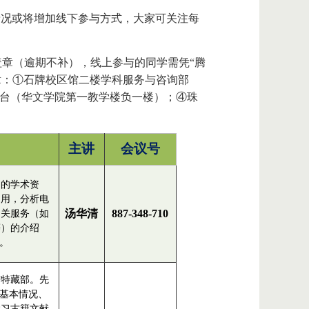
情况或将增加线下参与方式，大家可关注每
盖章（逾期不补），线上参与的同学需凭“腾
章：①石牌校区馆二楼学科服务与咨询部
务台（华文学院第一教学楼负一楼）；④珠
主讲
会议号
富的学术资
利用，分析电
汤华清
887-348-710
相关服务（如
等）的介绍
”。
与特藏部。先
的基本情况、
学习古籍文献