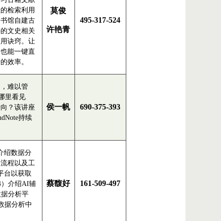
献的检索利用
莫俊
495-317-524
图书馆自建古
许艳青
买的文史相关
使用诀窍。让
，也能一键直
研的效率。
多，难以管
在哪里看见
侯一帆
690-375-393
转向？该讲座
Note持续
介绍数据分
、流程以及工
平台以获取
蔡馥好
161-509-497
）介绍AI辅
数据分析平
数据分析中