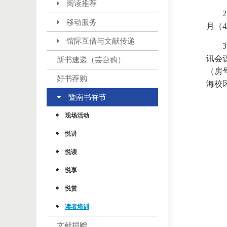
阅读推荐
移动服务
月（
馆际互借与文献传递
讯会
新书速递（芸台购）
（房
好书荐购
海校
暨南书香节
现场活动
悦讲
悦读
悦享
悦赏
读者培训
文献捐赠