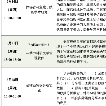
5月14日
的保存和管理规则、掌握古籍文
探秘古籍宝藏，赋
（周四）
方法。随后转战数字战场，了解
能学术研究
籍民国文献数据库以及图书馆购
15:00-16:00
重要和最新数据库的基本知识和
你既能近距离学习古籍版本知识
达海量数字资源，提升学习与科
保存在硬盘里的文档越堆越
5月21日
EndNote来啦！
理？一个不错的
idea想不起来是
（周四）
的？写文章时编排参考文献晕头
---助力科研文献管
将结合科研实例，讲解如何利用End
理软件
15:00-16:00
高效开展科研和学习。
该讲座内容简介：（
1）全面
析的知识，包括数据分析的概念
5月28日
具；（2）分享理工医类公开数据
AI辅助数据分析实
（周四）
数据；（3）强调AI使用规范；（4
践
助数据分析概念，对比AI辅助的
15:00-16:00
台；（5）结合实际案例分享AI在
的应用。